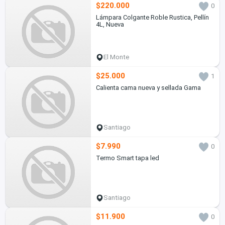
$220.000
0
Lámpara Colgante Roble Rustica, Pellín
4L, Nueva
El Monte
$25.000
1
Calienta cama nueva y sellada Gama
Santiago
$7.990
0
Termo Smart tapa led
Santiago
$11.900
0