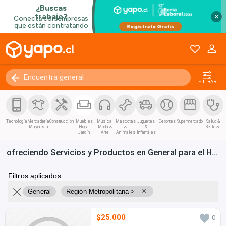
×
FILTRAR
Tecnología
Mercadería
Construcción
Muebles
Música,
Mascotas
Juguetes
Deportes
Supermercado
Salud &
Mayorista
Hogar
Moda &
&
&
Belleza
Jardín
Arte
Animales
Infantiles
ofreciendo Servicios y Productos en General para el Hogar o Jardín en Región Metropolitana
Filtros aplicados
×
General
Región Metropolitana >
$25.000
0