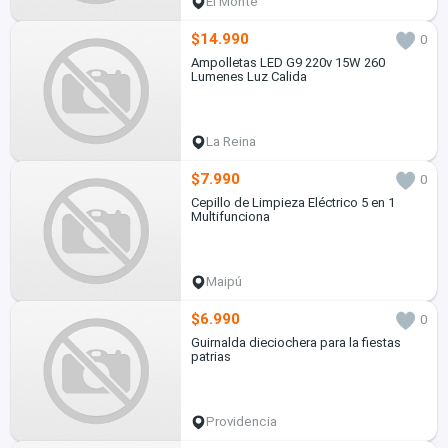
El Monte
$14.990
0
Ampolletas LED G9 220v 15W 260
Lumenes Luz Calida
La Reina
$7.990
0
Cepillo de Limpieza Eléctrico 5 en 1
Multifunciona
Maipú
$6.990
0
Guirnalda dieciochera para la fiestas
patrias
Providencia