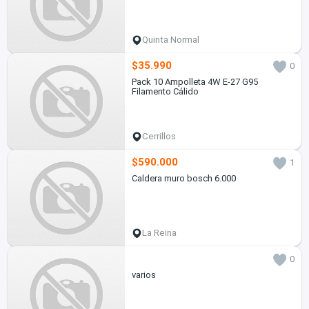
Quinta Normal
$35.990
0
Pack 10 Ampolleta 4W E-27 G95
Filamento Cálido
Cerrillos
$590.000
1
Caldera muro bosch 6.000
La Reina
0
varios