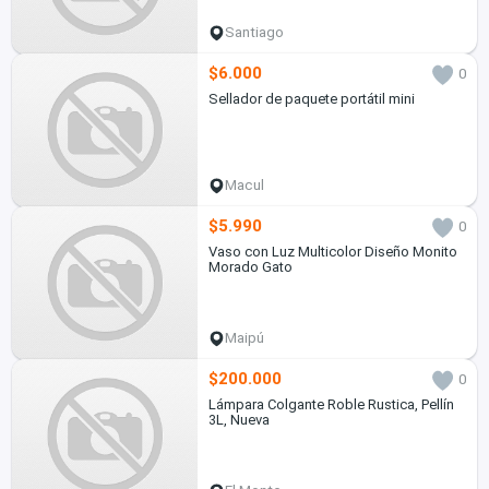
Santiago
$6.000
0
Sellador de paquete portátil mini
Macul
$5.990
0
Vaso con Luz Multicolor Diseño Monito
Morado Gato
Maipú
$200.000
0
Lámpara Colgante Roble Rustica, Pellín
3L, Nueva