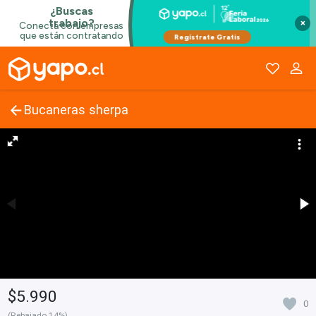
×
Bucaneras sherpa
$5.990
0
(Rebajado 14%)