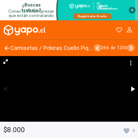
×
Camisetas / Poleras Cuello Pique
366 de 1200
$8.000
0