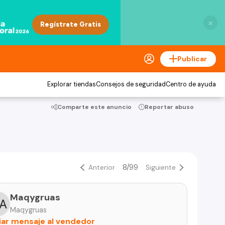
×
Publicar
Explorar tiendas
Consejos de seguridad
Centro de ayuda
Comparte este anuncio
Reportar abuso
8/99
Anterior
Siguiente
Maqygruas
Maqygruas
iar mensaje al vendedor