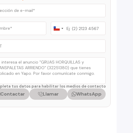
Chile
+56
leta tus datos para habilitar los medios de contacto
Contactar
Llamar
WhatsApp