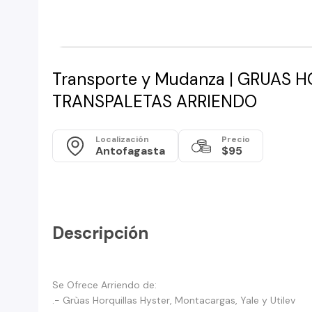
Transporte y Mudanza | GRUAS 
TRANSPALETAS ARRIENDO
Localización
Precio
Antofagasta
$95
Descripción
Se Ofrece Arriendo de:
.- Grùas Horquillas Hyster, Montacargas, Yale y Utilev