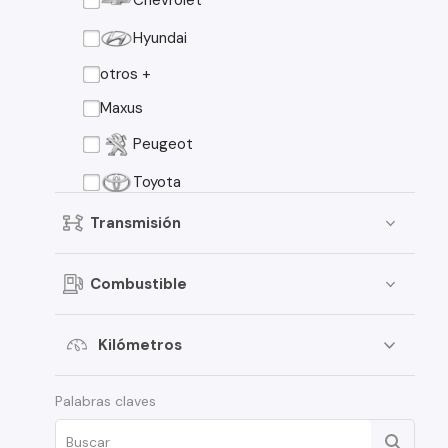
Chevrolet
Hyundai
otros +
Maxus
Peugeot
Toyota
Chery
Transmisión
Citroen
Combustible
Dongfeng
Faw
Kilómetros
Fiat
Palabras claves
Foton