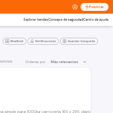
Publicar
Explorar tiendas
Consejos de seguridad
Centro de ayuda
BlueBook
Notificaciones
Guardar búsqueda
anuncios
Ordenar por
Más relevantes
a simple para 1000kg carrocería 165 x 295, diario, semanal o