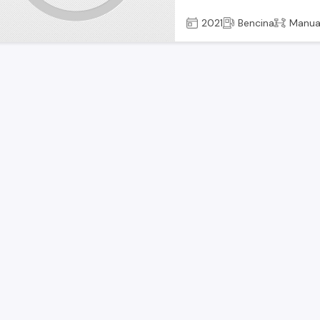
2021
Bencina
Manua