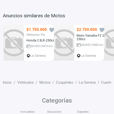
Anuncios similares de Motos
$1.750.000
$2.750.000
2
3
(Rebajado 5%)
Moto Yamaha FZ 25
250cc
Honda C.B,R-250cc
2023
12000 km
2013
14419 km
250 cc
250 cc
La Serena
La Serena
Inicio
Vehículos
Motos
Coquimbo
La Serena
Cuatri
Categorías
Inmuebles
Educación
Deportes