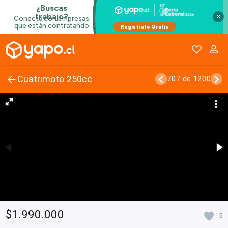
×
Cuatrimoto 250cc
707 de 1200
$1.990.000
5