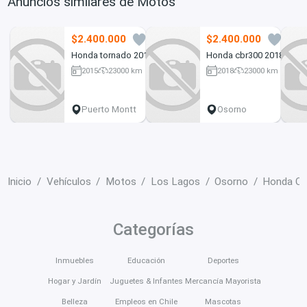
Anuncios similares de Motos
$2.400.000
$2.400.000
2
10
Honda tornado 2015
Honda cbr300 2018
2015
23000 km
2018
23000 km
250 cc
300 cc
Puerto Montt
Osorno
Inicio
Vehículos
Motos
Los Lagos
Osorno
Honda C
Categorías
Inmuebles
Educación
Deportes
Hogar y Jardín
Juguetes & Infantes
Mercancía Mayorista
Belleza
Empleos en Chile
Mascotas