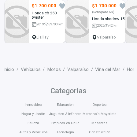
$1.700.000
$1.700.000
9
8
(Rebajado 6%)
Honda cb 250
twister
Honda shadow 150
2019
69700 km
2023
42 km
250 cc
150 cc
Llaillay
Valparaíso
Inicio
Vehículos
Motos
Valparaíso
Viña del Mar
Hond
Categorías
Inmuebles
Educación
Deportes
Hogar y Jardín
Juguetes & Infantes
Mercancía Mayorista
Belleza
Empleos en Chile
Mascotas
Autos y Vehículos
Tecnología
Construcción