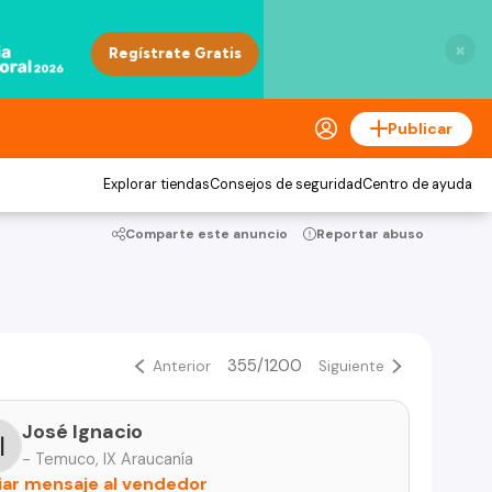
×
Publicar
Explorar tiendas
Consejos de seguridad
Centro de ayuda
Comparte este anuncio
Reportar abuso
355/1200
Anterior
Siguiente
José Ignacio
- Temuco, IX Araucanía
iar mensaje al vendedor