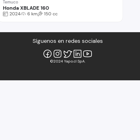
Temuco
Honda XBLADE 160
2024
6 km
150 cc
Síguenos en redes sociales
©2024 Yapo.cl SpA.