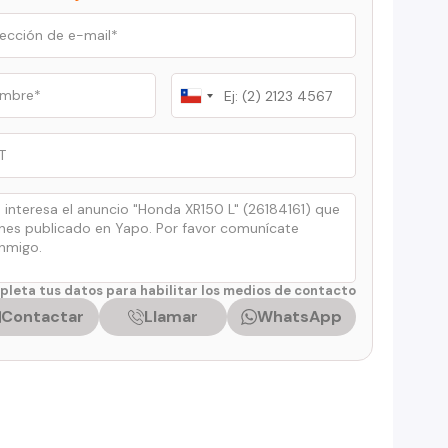
Chile
+56
leta tus datos para habilitar los medios de contacto
Contactar
Llamar
WhatsApp