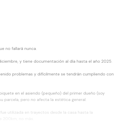
e no fallará nunca.
diciembre, y tiene documentación al día hasta el año 2025.
tenido problemas y difícilmente se tendrán cumpliendo con
n piquete en el asiendo (pequeño) del primer dueño (soy
 parcela, pero no afecta la estética general.
fue utilizada en trayectos desde la casa hasta la
de 200km, no más.