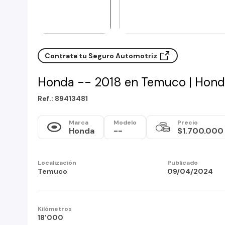
Contrata tu Seguro Automotriz
Honda -- 2018 en Temuco | Hond
Ref.: 89413481
Marca
Modelo
Precio
Honda
--
$1.700.000
Localización
Publicado
Temuco
09/04/2024
Kilómetros
18'000