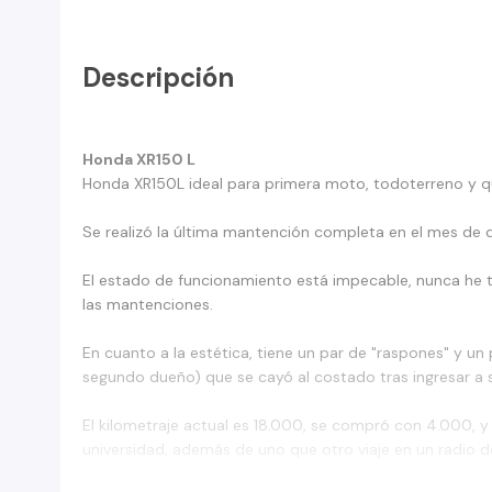
Descripción
Honda XR150 L
Honda XR150L ideal para primera moto, todoterreno y qu
Se realizó la última mantención completa en el mes de 
El estado de funcionamiento está impecable, nunca he 
las mantenciones.
En cuanto a la estética, tiene un par de "raspones" y u
segundo dueño) que se cayó al costado tras ingresar a su
El kilometraje actual es 18.000, se compró con 4.000, y 
universidad, además de uno que otro viaje en un radio 