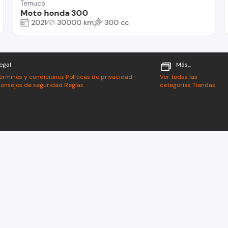
Temuco
Moto honda 300
2021
30000 km
300 cc
egal
Más...
érminos y condiciones
Políticas de privacidad
Ver todas las
onsejos de seguridad
Reglas
categorías
Tiendas