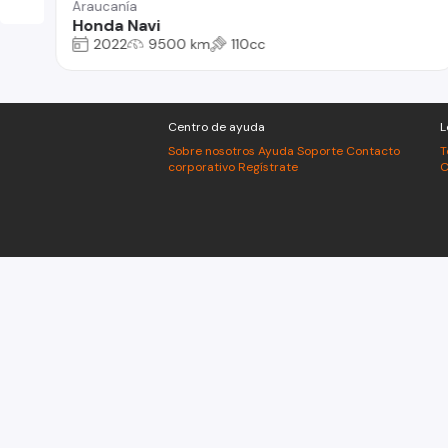
Araucanía
Honda Navi
2022
9500 km
110cc
Centro de ayuda
L
Sobre nosotros
Ayuda
Soporte
Contacto
T
corporativo
Regístrate
C