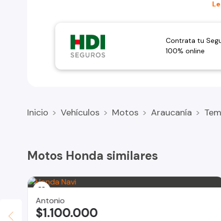
Se puede ir con casco y guantes como accesorio.
Le
Cualquier información adicional que requiera o consultas
Contrata tu Seg
100% online
Inicio
Vehículos
Motos
Araucanía
Tem
Motos Honda similares
Antonio
$1.100.000