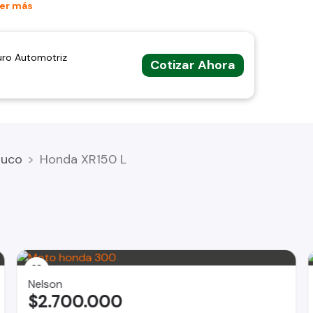
er más
 para trato al (wsp en lo posible)
uro Automotriz
Cotizar Ahora
uco
Honda XR150 L
Nelson
$2.700.000