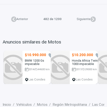
Anterior
482 de 1200
Siguiente
Anuncios similares de Motos
$10.990.000
$10.200.000
2
6
BMW 1200 Gs
Honda Africa Twin
impecable
1000 impecable
2014
44600 km
2017
39000 km
Más de 1.000 cc
1.000 cc
Las Condes
Las Condes
Inicio
Vehículos
Motos
Región Metropolitana
Las Con