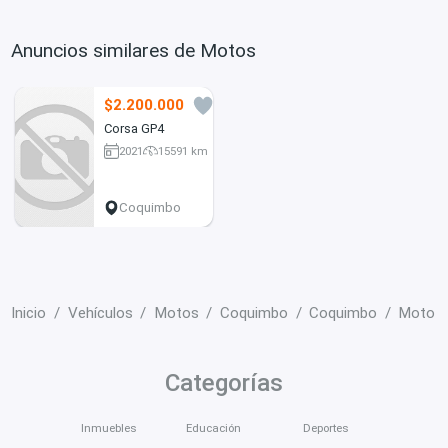
Anuncios similares de Motos
$2.200.000
1
Corsa GP4
2021
15591 km
Coquimbo
Inicio
Vehículos
Motos
Coquimbo
Coquimbo
Moto c
Categorías
Inmuebles
Educación
Deportes