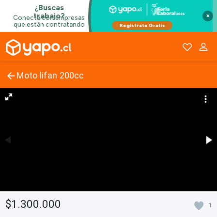
×
Moto lifan 200cc
$1.300.000
1