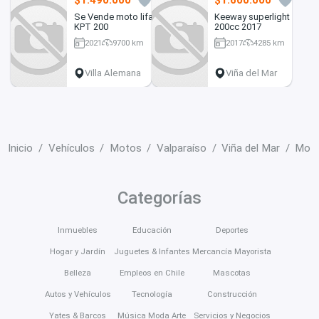
Se Vende moto lifan
Keeway superlight
KPT 200
200cc 2017
2021
9700 km
2017
4285 km
200 cc
200 cc
Villa Alemana
Viña del Mar
Inicio
Vehículos
Motos
Valparaíso
Viña del Mar
Moto
Categorías
Inmuebles
Educación
Deportes
Hogar y Jardín
Juguetes & Infantes
Mercancía Mayorista
Belleza
Empleos en Chile
Mascotas
Autos y Vehículos
Tecnología
Construcción
Yates & Barcos
Música Moda Arte
Servicios y Negocios