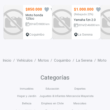
$850.000
$1.000.000
1
1
(Rebajado 23%)
Moto honda
125cc
Yamaha fzn 2.0
2016
9000 km
2016
46000 km
125 cc
150 cc
Coquimbo
La Serena
Inicio
Vehículos
Motos
Coquimbo
La Serena
Moto s
Categorías
Inmuebles
Educación
Deportes
Hogar y Jardín
Juguetes & Infantes
Mercancía Mayorista
Belleza
Empleos en Chile
Mascotas