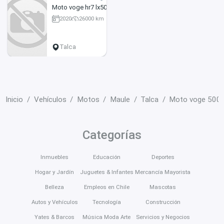
Moto voge hr7 lx500
2020
26000 km
500 cc
Talca
Inicio
Vehículos
Motos
Maule
Talca
Moto voge 500 
Categorías
Inmuebles
Educación
Deportes
Hogar y Jardín
Juguetes & Infantes
Mercancía Mayorista
Belleza
Empleos en Chile
Mascotas
Autos y Vehículos
Tecnología
Construcción
Yates & Barcos
Música Moda Arte
Servicios y Negocios