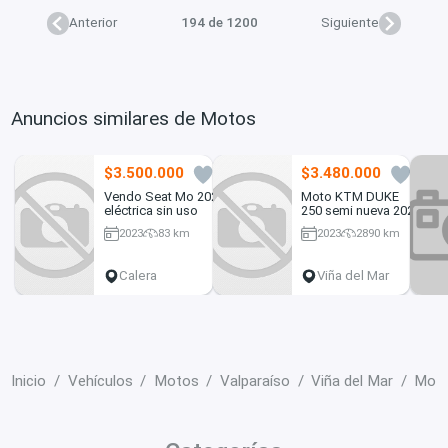
Anterior
194 de 1200
Siguiente
Anuncios similares de Motos
$3.500.000
$3.480.000
0
4
Vendo Seat Mo 2023
Moto KTM DUKE
eléctrica sin uso
250 semi nueva 2023
2023
83 km
2023
2890 km
250 cc
Calera
Viña del Mar
Inicio
Vehículos
Motos
Valparaíso
Viña del Mar
Moto