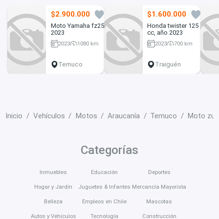
$2.900.000
$1.600.000
2
1
Moto Yamaha fz250
Honda twister 125
2023
cc, año 2023
2023
1080 km
2023
700 km
250 cc
125 cc
Temuco
Traiguén
Inicio
Vehículos
Motos
Araucanía
Temuco
Moto zuz
Categorías
Inmuebles
Educación
Deportes
Hogar y Jardín
Juguetes & Infantes
Mercancía Mayorista
Belleza
Empleos en Chile
Mascotas
Autos y Vehículos
Tecnología
Construcción