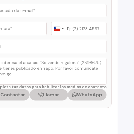
Chile
+56
leta tus datos para habilitar los medios de contacto
Contactar
Llamar
WhatsApp