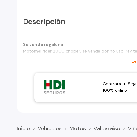
Descripción
Se vende regalona
Motomel rider 2000 choper, se vende por no uso, rev téc
Le
Contrata tu Seg
100% online
Inicio
Vehículos
Motos
Valparaíso
Viñ