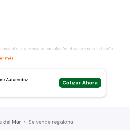
nica al día, permiso de circulación atrasado solo este año
er más
uro Automotriz
Cotizar Ahora
a del Mar
Se vende regalona