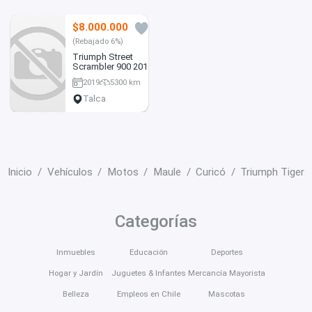
$8.000.000
2
(Rebajado 6%)
Triumph Street
Scrambler 900 2019 |
5.300 km | Maleta
2019
5300 km
lateral | $8.490.000
Talca
Inicio
Vehículos
Motos
Maule
Curicó
Triumph Tiger
Categorías
Inmuebles
Educación
Deportes
Hogar y Jardín
Juguetes & Infantes
Mercancía Mayorista
Belleza
Empleos en Chile
Mascotas