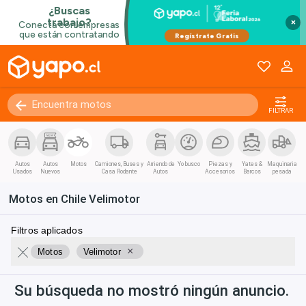
×
FILTRAR
Autos
Autos
Motos
Camiones, Buses y
Arriendo de
Yo busco
Piezas y
Yates &
Maquinaria
Usados
Nuevos
Casa Rodante
Autos
Accesorios
Barcos
pesada
Motos en Chile Velimotor
Filtros aplicados
×
Motos
Velimotor
Su búsqueda no mostró ningún anuncio.