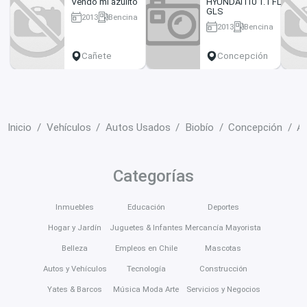
Vendo mi azulito
HYUNDAI I10 1.1 FL
GLS
2013
Bencina
2013
Bencina
900000 km
195 km
Cañete
Concepción
Inicio
Vehículos
Autos Usados
Biobío
Concepción
A
Categorías
Inmuebles
Educación
Deportes
Hogar y Jardín
Juguetes & Infantes
Mercancía Mayorista
Belleza
Empleos en Chile
Mascotas
Autos y Vehículos
Tecnología
Construcción
Yates & Barcos
Música Moda Arte
Servicios y Negocios