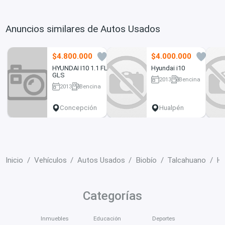
Anuncios similares de Autos Usados
$4.800.000
$4.000.000
0
3
HYUNDAI I10 1.1 FL
Hyundai i10
GLS
2013
Bencina
2013
Bencina
98000 km
195 km
Concepción
Hualpén
Inicio
Vehículos
Autos Usados
Biobío
Talcahuano
Hy
Categorías
Inmuebles
Educación
Deportes