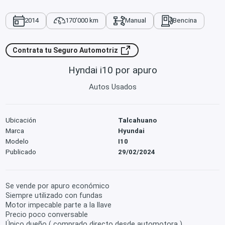
2014
170'000 km
Manual
Bencina
Contrata tu Seguro Automotriz
Hyndai i10 por apuro
Autos Usados
Ubicación
Talcahuano
Marca
Hyundai
Modelo
I10
Publicado
29/02/2024
Se vende por apuro económico
Siempre utilizado con fundas
Motor impecable parte a la llave
Precio poco conversable
Único dueño ( comprado directo desde automotora )