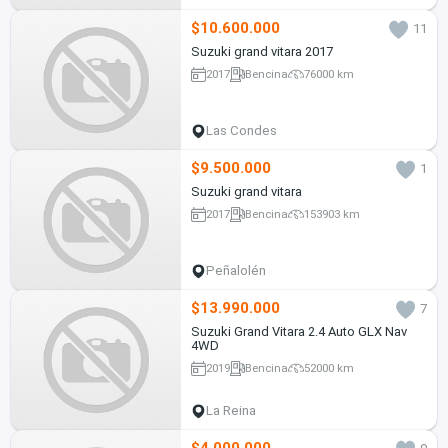
$10.600.000
11
Suzuki grand vitara 2017
2017
Bencina
76000 km
Las Condes
$9.500.000
1
Suzuki grand vitara
2017
Bencina
153903 km
Peñalolén
$13.990.000
7
Suzuki Grand Vitara 2.4 Auto GLX Nav
4WD
2019
Bencina
52000 km
La Reina