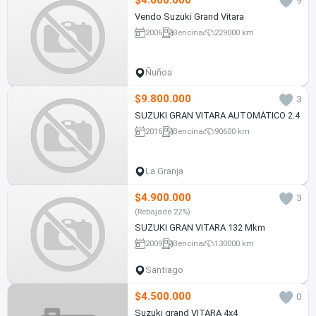
$4.000.000
9
Vendo Suzuki Grand Vitara
2006
Bencina
229000 km
Ñuñoa
$9.800.000
3
SUZUKI GRAN VITARA AUTOMÁTICO 2.4
2016
Bencina
90600 km
La Granja
$4.900.000
3
(Rebajado 22%)
SUZUKI GRAN VITARA 132 Mkm
2009
Bencina
130000 km
Santiago
$4.500.000
0
Suzuki grand VITARA 4x4