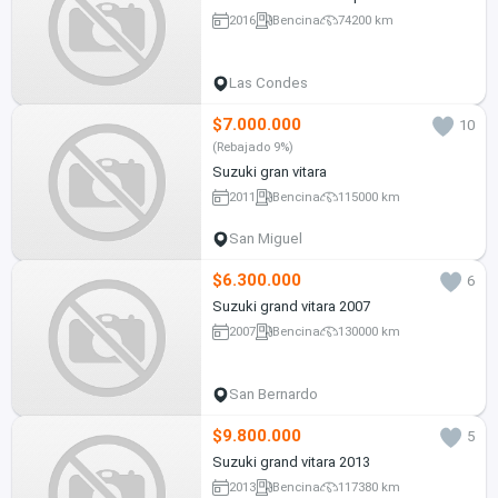
2016
Bencina
74200 km
Las Condes
$7.000.000
10
(Rebajado 9%)
Suzuki gran vitara
2011
Bencina
115000 km
San Miguel
$6.300.000
6
Suzuki grand vitara 2007
2007
Bencina
130000 km
San Bernardo
$9.800.000
5
Suzuki grand vitara 2013
2013
Bencina
117380 km