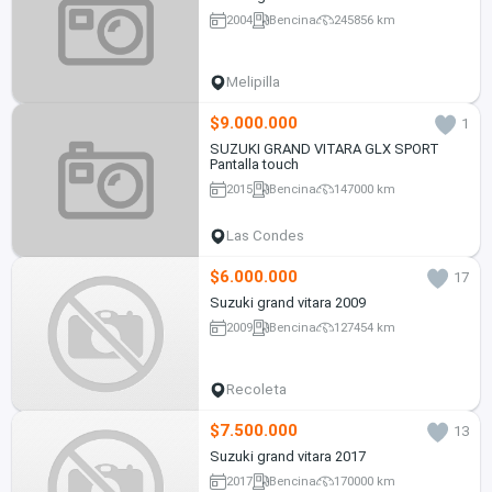
2004
Bencina
245856 km
Melipilla
$9.000.000
1
SUZUKI GRAND VITARA GLX SPORT
Pantalla touch
2015
Bencina
147000 km
Las Condes
$6.000.000
17
Suzuki grand vitara 2009
2009
Bencina
127454 km
Recoleta
$7.500.000
13
Suzuki grand vitara 2017
2017
Bencina
170000 km