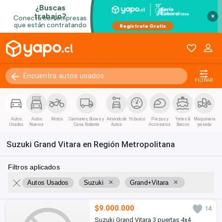
×
FILTRAR
Autos
Autos
Motos
Camiones, Buses y
Arriendo de
Yo busco
Piezas y
Yates &
Maquinaria
Usados
Nuevos
Casa Rodante
Autos
Accesorios
Barcos
pesada
Suzuki Grand Vitara en Región Metropolitana
Filtros aplicados
×
×
Autos Usados
Suzuki
Grand+Vitara
$9.000.000
14
Suzuki Grand Vitara 3 puertas 4x4