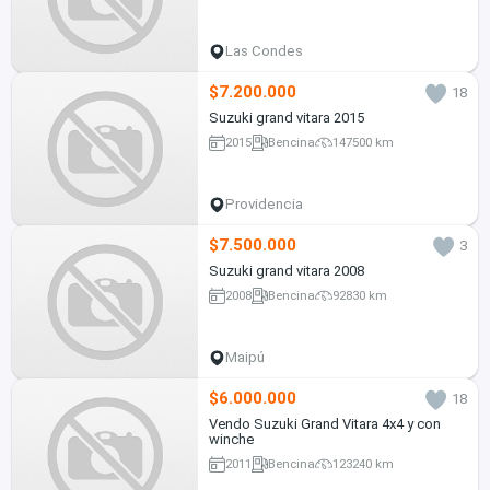
Las Condes
$7.200.000
18
Suzuki grand vitara 2015
2015
Bencina
147500 km
Providencia
$7.500.000
3
Suzuki grand vitara 2008
2008
Bencina
92830 km
Maipú
$6.000.000
18
Vendo Suzuki Grand Vitara 4x4 y con
winche
2011
Bencina
123240 km