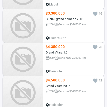
Macul
$3.300.000
16
Suzuki grand nomade 2001
2001
Bencina
267000 km
Puente Alto
$4.350.000
28
Grand Vitara 1.6
2007
Bencina
238000 km
Peñalolén
$4.500.000
12
Grand Vitara 2007
2003
Bencina
237000 km
Peñalolén