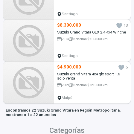
Santiago
$8.300.000
13
Suzuki Grand Vitara GLX 2.4 4x4 Winche
2014
Bencina
114000 km
Santiago
$4.900.000
6
Suzuki grand Vitara 4x4 glx sport 1.6
solo venta
2009
Bencina
210000 km
Maipú
Encontramos 22 Suzuki Grand Vitara en Región Metropolitana,
mostrando 1 a 22 anuncios
Categorías