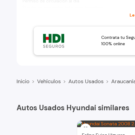
Permiso de circulación al día
El auto se encuentra listo para transferir
Sin detalles mecánicos
Le
Contrata tu Seg
100% online
Inicio
Vehículos
Autos Usados
Araucaní
Autos Usados Hyundai similares