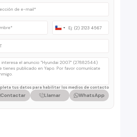
Chile
+56
leta tus datos para habilitar los medios de contacto
Contactar
Llamar
WhatsApp