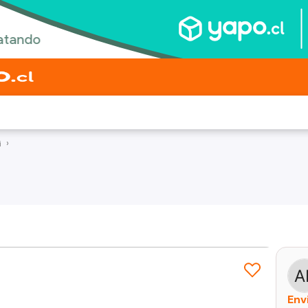
i
Env