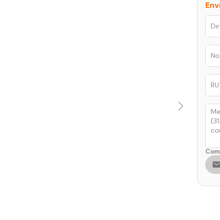
Env
Comp