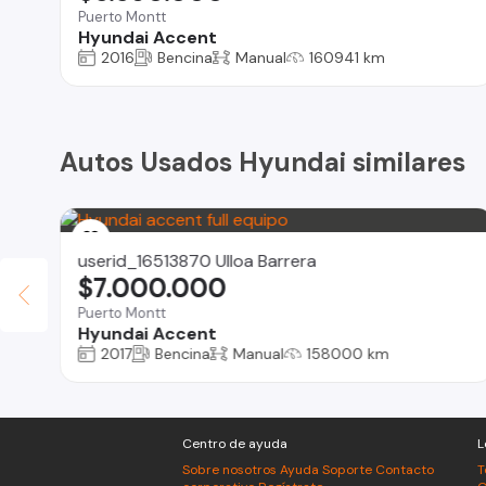
Puerto Montt
Hyundai Accent
2016
Bencina
Manual
160941 km
Autos Usados Hyundai similares
userid_16513870 Ulloa Barrera
$7.000.000
Puerto Montt
Hyundai Accent
2017
Bencina
Manual
158000 km
Centro de ayuda
L
Sobre nosotros
Ayuda
Soporte
Contacto
T