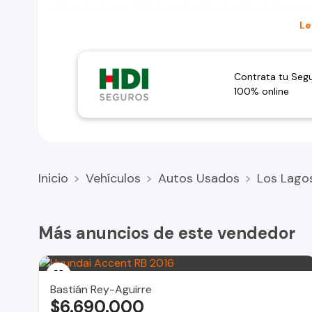
#HyundaiAccent #Sedán #AutoUsado #EgañaAutomot
Le
Contrata tu Seg
100% online
Inicio
Vehículos
Autos Usados
Los Lago
Más anuncios de este vendedor
Bastián Rey-Aguirre
$6.690.000