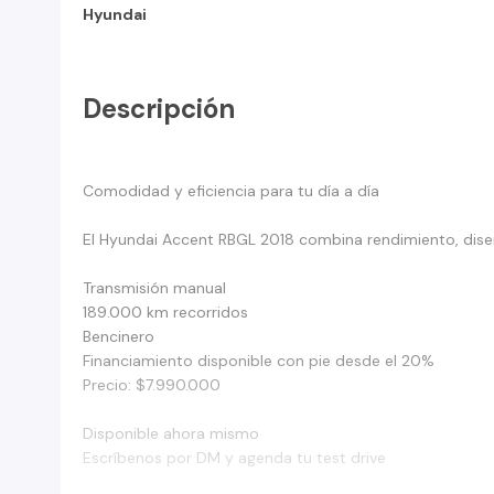
Hyundai
Descripción
Comodidad y eficiencia para tu día a día
El Hyundai Accent RBGL 2018 combina rendimiento, diseñ
Transmisión manual
189.000 km recorridos
Bencinero
Financiamiento disponible con pie desde el 20%
Precio: $7.990.000
Disponible ahora mismo
Escríbenos por DM y agenda tu test drive