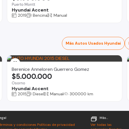
Puerto Montt
Hyundai Accent
2019
Bencina
Manual
Más Autos Usados Hyundai
Berenice Anneloren Guerrero Gomez
$5.000.000
Osorno
Hyundai Accent
2015
Diesel
Manual
300000 km
egal
Más...
érminos y condiciones
Políticas de privacidad
Ver todas las