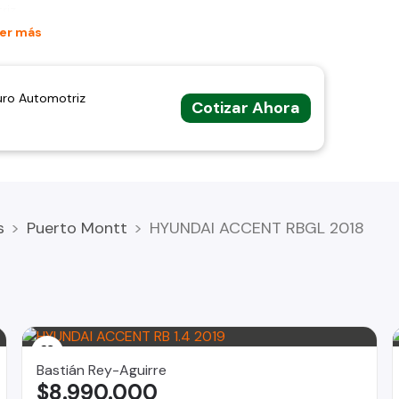
riz
er más
uro Automotriz
Cotizar Ahora
s
Puerto Montt
HYUNDAI ACCENT RBGL 2018
Bastián Rey-Aguirre
$8.990.000