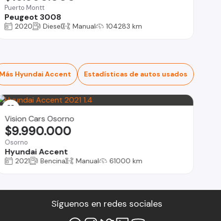
Puerto Montt
Peugeot 3008
2020
Diesel
Manual
104283 km
Más Hyundai Accent
Estadísticas de autos usados
Vision Cars Osorno
$9.990.000
Osorno
Hyundai Accent
2021
Bencina
Manual
61000 km
Síguenos en redes sociales