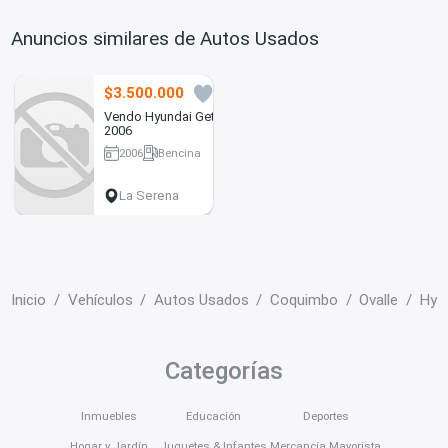
Anuncios similares de Autos Usados
$3.500.000
4
Vendo Hyundai Getz
2006
2006
Bencina
165000 km
La Serena
Inicio
Vehículos
Autos Usados
Coquimbo
Ovalle
Hyu
Categorías
Inmuebles
Educación
Deportes
Hogar y Jardín
Juguetes & Infantes
Mercancía Mayorista