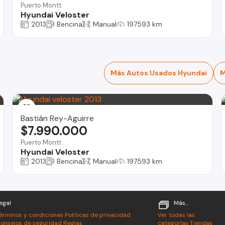
Puerto Montt
Hyundai Veloster
2013
Bencina
Manual
197593 km
Más Autos Usados Hyundai
M
Bastián Rey-Aguirre
$7.990.000
Puerto Montt
Hyundai Veloster
2013
Bencina
Manual
197593 km
egal
Más...
érminos y condiciones
Políticas de privacidad
Ver todas las
onsejos de seguridad
Reglas
categorías
Tiendas