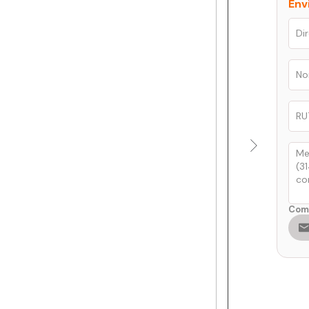
Env
Comp