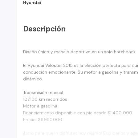
Hyundai
Descripción
Diseño único y manejo deportivo en un solo hatchback
El Hyundai Veloster 2015 es la elección perfecta para q
conducción emocionante. Su motor a gasolina y transmis
dinámico.
Transmisión manual
107.100 km recorridos
Motor a gasolina
Financiamiento disponible con pie desde $1.400..000
Precio: $6.990.000
¡Listo para que lo disfrutes hoy mismo! Escríbenos y age