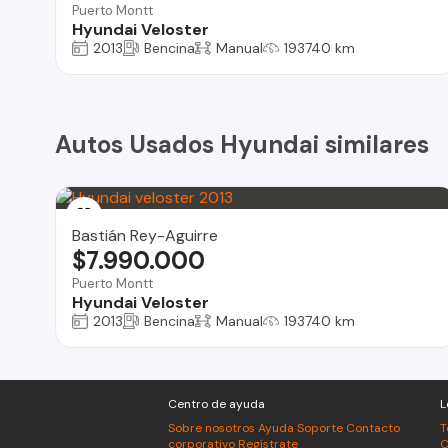
Puerto Montt
Hyundai Veloster
2013
Bencina
Manual
193740 km
Autos Usados Hyundai similares
Bastián Rey-Aguirre
$7.990.000
Puerto Montt
Hyundai Veloster
2013
Bencina
Manual
193740 km
Centro de ayuda
L
Sobre nosotros
Ayuda
Soporte
Contacto
T
corporativo
Regístrate
C