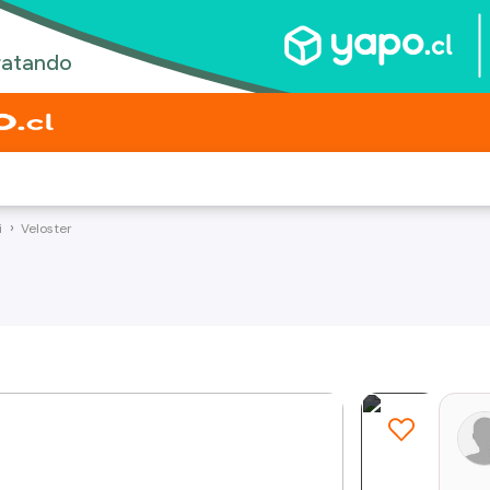
i
Veloster