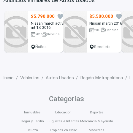
Anuncios similares de Autos Usados
$5.790.000
$5.500.000
0
1
Nissan march active
Nissan march 2016
mt 1.6 2016
2016
Bencina
2016
Bencina
108000 km
94700 km
Ñuñoa
Recoleta
Inicio
Vehículos
Autos Usados
Región Metropolitana
L
Categorías
Inmuebles
Educación
Deportes
Hogar y Jardín
Juguetes & Infantes
Mercancía Mayorista
Belleza
Empleos en Chile
Mascotas