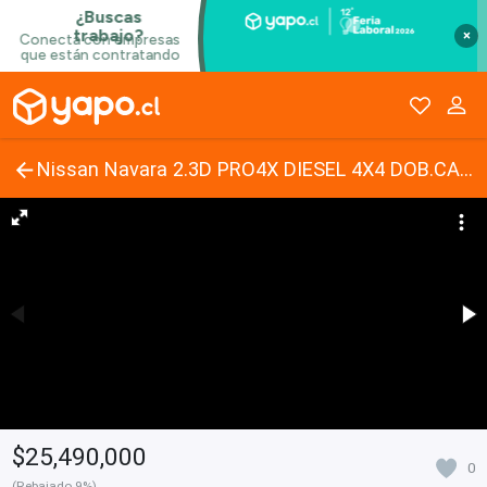
×
Nissan Navara 2.3D PRO4X DIESEL 4X4 DOB.CAB. AT 4P 2022
$25,490,000
0
(Rebajado 9%)