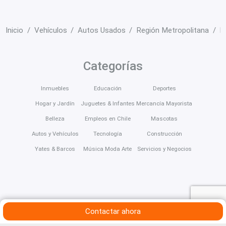
Inicio
Vehículos
Autos Usados
Región Metropolitana
M
Categorías
Inmuebles
Educación
Deportes
Hogar y Jardín
Juguetes & Infantes
Mercancía Mayorista
Belleza
Empleos en Chile
Mascotas
Autos y Vehículos
Tecnología
Construcción
Yates & Barcos
Música Moda Arte
Servicios y Negocios
Contactar ahora