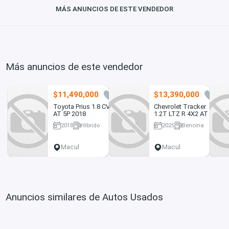
MÁS ANUNCIOS DE ESTE VENDEDOR
Más anuncios de este vendedor
$11,490,000
$13,390,000
0
0
Toyota Prius 1.8 CVT
Chevrolet Tracker
AT 5P 2018
1.2T LTZ R 4X2 AT 5P
2025
2018
Híbrido
2025
Bencina
148081 km
25304 km
Macul
Macul
Anuncios similares de Autos Usados