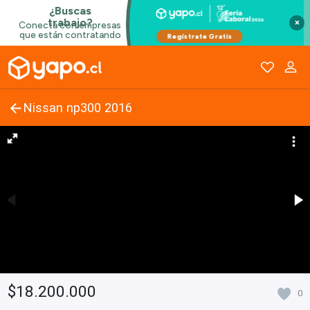
×
Nissan np300 2016
$18.200.000
0