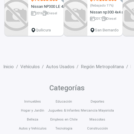
(Rebajado 11%)
Nissan NP300 LE 4x4
Nissan np300 4x4 at
2016
Diesel
280000 km
2017
Diesel
129000 km
Quilicura
San Bernardo
Inicio
Vehículos
Autos Usados
Región Metropolitana
P
Categorías
Inmuebles
Educación
Deportes
Hogar y Jardín
Juguetes & Infantes
Mercancía Mayorista
Belleza
Empleos en Chile
Mascotas
Autos y Vehículos
Tecnología
Construcción