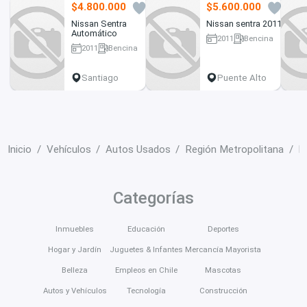
$4.800.000
$5.600.000
2
1
Nissan Sentra
Nissan sentra 2011
Automático
2011
Bencina
2011
Bencina
130000 km
150000 km
Santiago
Puente Alto
Inicio
Vehículos
Autos Usados
Región Metropolitana
L
Categorías
Inmuebles
Educación
Deportes
Hogar y Jardín
Juguetes & Infantes
Mercancía Mayorista
Belleza
Empleos en Chile
Mascotas
Autos y Vehículos
Tecnología
Construcción