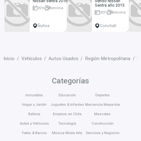
Nissan sentra 2016
Vendo Nissan
Sentra año 2015
2016
Bencina
2015
Bencina
138000 km
94000 km
Ñuñoa
Conchalí
Inicio
Vehículos
Autos Usados
Región Metropolitana
L
Categorías
Inmuebles
Educación
Deportes
Hogar y Jardín
Juguetes & Infantes
Mercancía Mayorista
Belleza
Empleos en Chile
Mascotas
Autos y Vehículos
Tecnología
Construcción
Yates & Barcos
Música Moda Arte
Servicios y Negocios