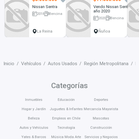
Nissan Sentra
Vendo Nissan Sentra
año 2020
2018
Bencina
2020
Bencina
330000 km
24000 km
La Reina
Ñuñoa
Inicio
Vehículos
Autos Usados
Región Metropolitana
E
Categorías
Inmuebles
Educación
Deportes
Hogar y Jardín
Juguetes & Infantes
Mercancía Mayorista
Belleza
Empleos en Chile
Mascotas
Autos y Vehículos
Tecnología
Construcción
Yates & Barcos
Música Moda Arte
Servicios y Negocios