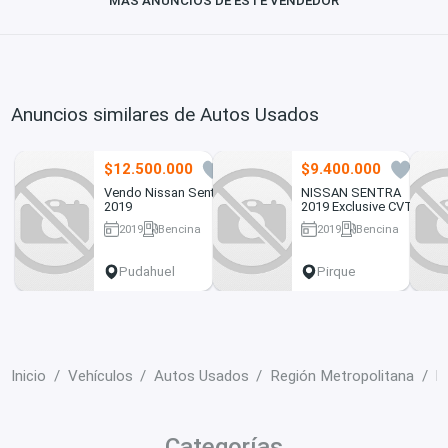
MÁS ANUNCIOS DE ESTE VENDEDOR
Anuncios similares de Autos Usados
$12.500.000
$9.400.000
0
3
Vendo Nissan Sentra
NISSAN SENTRA
2019
2019 Exclusive CVT
Auto
2019
Bencina
2019
Bencina
50000 km
170000 km
Pudahuel
Pirque
Inicio
Vehículos
Autos Usados
Región Metropolitana
Ñ
Categorías