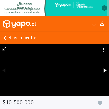
×
Nissan sentra
$10.500.000
5