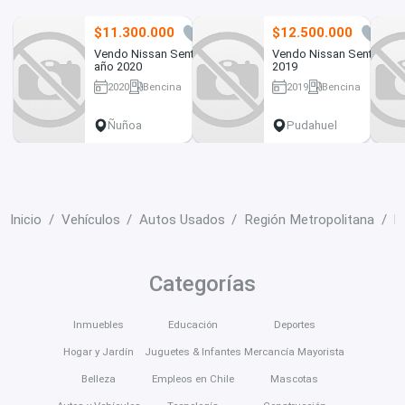
$11.300.000
$12.500.000
0
0
Vendo Nissan Sentra
Vendo Nissan Sentra
año 2020
2019
2020
Bencina
2019
Bencina
24000 km
50000 km
Ñuñoa
Pudahuel
Inicio
Vehículos
Autos Usados
Región Metropolitana
P
Categorías
Inmuebles
Educación
Deportes
Hogar y Jardín
Juguetes & Infantes
Mercancía Mayorista
Belleza
Empleos en Chile
Mascotas