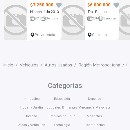
$7.250.000
$6.000.000
0
1
Nissan tiida 2013
Taxi Basico
2013
Bencina
2014
Bencina
394000 km
400 km
Providencia
Quilicura
Inicio
Vehículos
Autos Usados
Región Metropolitana
S
Categorías
Inmuebles
Educación
Deportes
Hogar y Jardín
Juguetes & Infantes
Mercancía Mayorista
Belleza
Empleos en Chile
Mascotas
Autos y Vehículos
Tecnología
Construcción