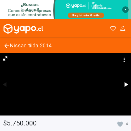
×
Nissan tiida 2014
$5.750.000
4