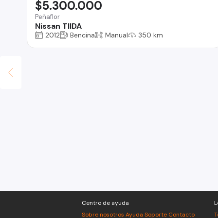
$5.300.000
Peñaflor
Nissan TIIDA
2012
Bencina
Manual
350 km
Centro de ayuda
L
Sobre nosotros
Ayuda
Soporte
Contacto
T