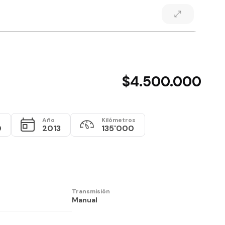
$4.500.000
Año
Kilómetros
0
2013
135'000
Transmisión
Manual