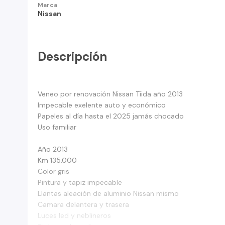
Marca
Nissan
Descripción
Veneo por renovación Nissan Tiida año 2013
Impecable exelente auto y económico
Papeles al día hasta el 2025 jamás chocado
Uso familiar
Año 2013
Km 135.000
Color gris
Pintura y tapiz impecable
Llantas aleación de aluminio Nissan mismo
Camara delantera y trasera
Luces led y neblineros