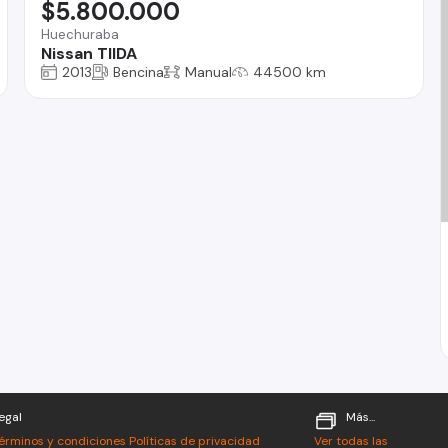
$5.800.000
Huechuraba
Nissan TIIDA
2013
Bencina
Manual
44500 km
egal
Más...
érminos y condiciones
Políticas de privacidad
Ver todas las