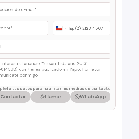
Chile
+56
leta tus datos para habilitar los medios de contacto
Contactar
Llamar
WhatsApp