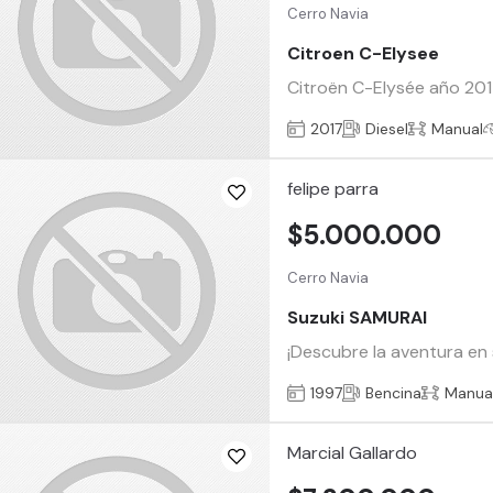
Cerro Navia
Citroen C-Elysee
Citroën C-Elysée año 2017 
2017
Diesel
Manual
felipe parra
$5.000.000
Cerro Navia
Suzuki SAMURAI
¡Descubre la aventura en 
1997
Bencina
Manua
Marcial Gallardo