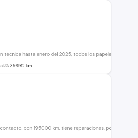
ón técnica hasta enero del 2025, todos los papeles al día, segu
al
356912 km
 contacto, con 195000 km, tiene reparaciones, por topones, en