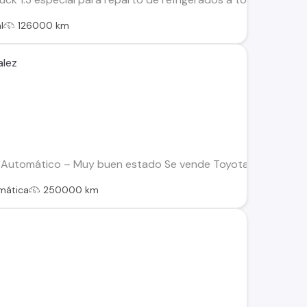
l
126000 km
alez
Automático – Muy buen estado Se vende Toyota Yaris 2008, tr
mática
250000 km