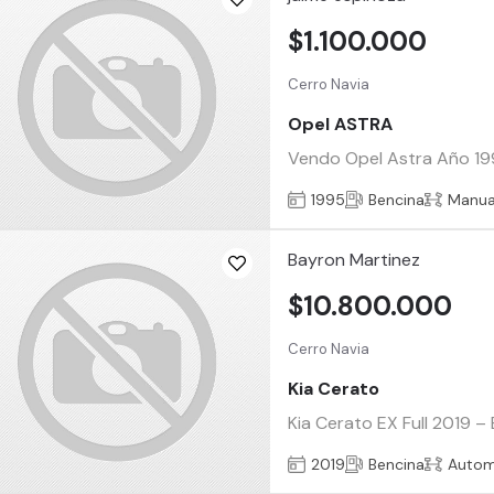
$1.100.000
Cerro Navia
Opel ASTRA
Vendo Opel Astra Año 199
1995
Bencina
Manua
Bayron Martinez
$10.800.000
Cerro Navia
Kia Cerato
Kia Cerato EX Full 2019 –
2019
Bencina
Autom