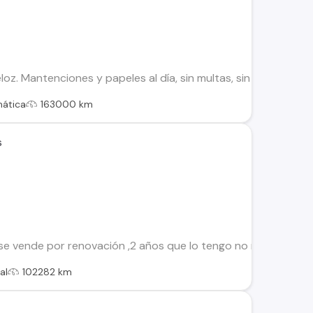
loz. Mantenciones y papeles al día, sin multas, sin prendas, 
ática
163000 km
s
 vende por renovación ,2 años que lo tengo no me a dado ningu
al
102282 km