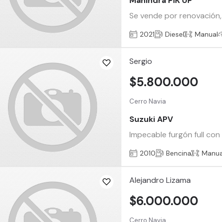
Mahindra PIK UP
Se vende por renovación,
2021
Diesel
Manual
Sergio
$5.800.000
Cerro Navia
Suzuki APV
Impecable furgón full co
2010
Bencina
Manua
Alejandro Lizama
$6.000.000
Cerro Navia