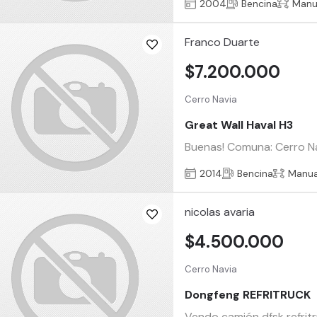
2004
Bencina
Manu
Franco Duarte
$7.200.000
Cerro Navia
Great Wall Haval H3
Buenas! Comuna: Cerro N
2014
Bencina
Manua
nicolas avaria
$4.500.000
Cerro Navia
Dongfeng REFRITRUCK
Vendo camión dfsk refritr