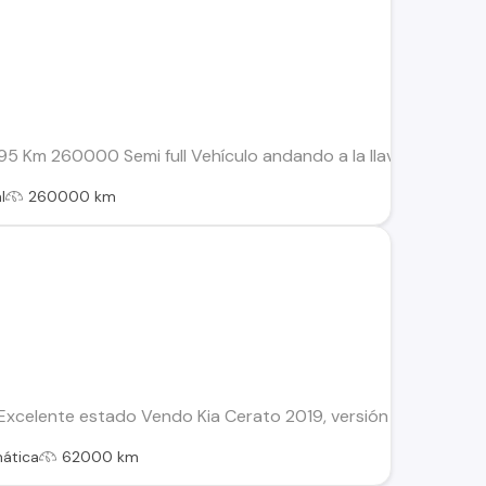
5 Km 260000 Semi full Vehículo andando a la llave , Detalles
l
260000 km
 Excelente estado Vendo Kia Cerato 2019, versión EX Full, en ex
ática
62000 km