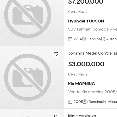
$7.200.000
Cerro Navia
Hyundai TUCSON
SUV Familiar, cómoda y ve
2014
Bencina
Autom
Johanna Medel Contrera
$3.000.000
Cerro Navia
Kia MORNING
Vendo Kia morning 2005,se
2005
Bencina
Manu
jaime espinoza