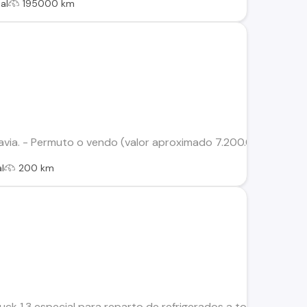
al
195000 km
avia. - Permuto o vendo (valor aproximado 7.200.000) "CON
l
200 km
uck 1.3 especial para reparto de refrigerados a toda prueba 2