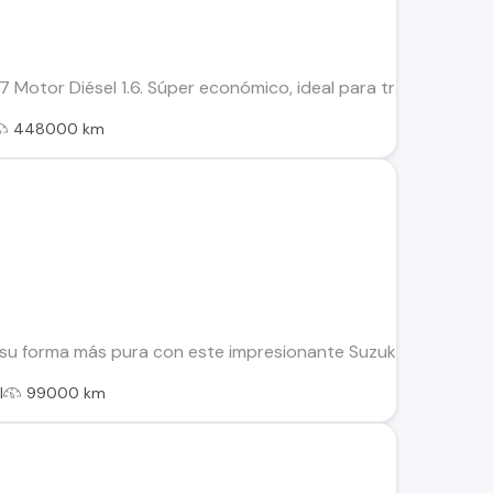
Motor Diésel 1.6. Súper económico, ideal para trabajar en aplic
448000 km
su forma más pura con este impresionante Suzuki Samurai II to
l
99000 km