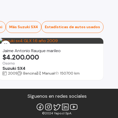
ki
Más Suzuki SX4
Estadísticas de autos usados
Jaime Antonio Rauque marileo
$4.200.000
Osorno
Suzuki SX4
2009
Bencina
Manual
150700 km
Síguenos en redes sociales
©2024 Yapo.cl SpA.