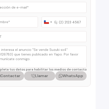
Chile
+56
leta tus datos para habilitar los medios de contacto
Contactar
Llamar
WhatsApp