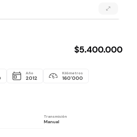
$5.400.000
Año
Kilómetros
0
2012
160'000
Transmisión
Manual