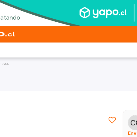
SX4
Env