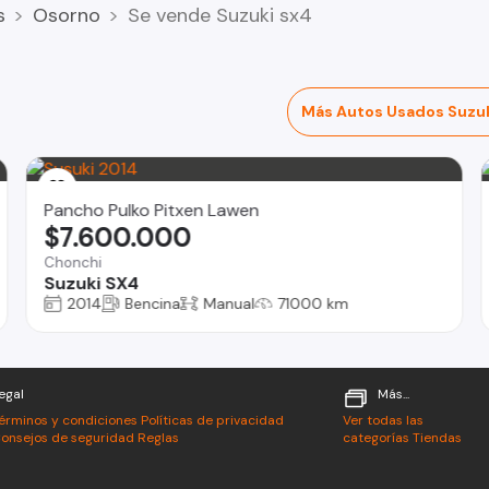
s
Osorno
Se vende Suzuki sx4
Más Autos Usados Suzu
Pancho Pulko Pitxen Lawen
$7.600.000
Chonchi
Suzuki SX4
2014
Bencina
Manual
71000 km
egal
Más...
érminos y condiciones
Políticas de privacidad
Ver todas las
onsejos de seguridad
Reglas
categorías
Tiendas