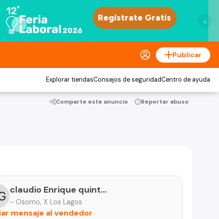
×
Publicar
Explorar tiendas
Consejos de seguridad
Centro de ayuda
Comparte este anuncio
Reportar abuso
claudio Enrique quintana Garrido
- Osorno, X Los Lagos
iar mensaje al vendedor