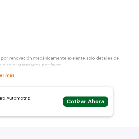
o por renovación mecánicamente exelente solo detalles de
dio solo interesados por favor
er más
uro Automotriz
Cotizar Ahora