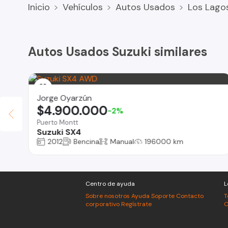
Inicio
Vehículos
Autos Usados
Los Lago
Autos Usados Suzuki similares
Jorge Oyarzún
$4.900.000
-2%
Puerto Montt
Suzuki SX4
2012
Bencina
Manual
196000 km
Centro de ayuda
L
Sobre nosotros
Ayuda
Soporte
Contacto
T
corporativo
Regístrate
C