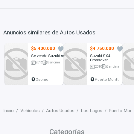
Anuncios similares de Autos Usados
$5.400.000
$4.750.000
0
8
Se vende Suzuki sx4
Suzuki SX4
Crossover
2012
Bencina
2010
Bencina
160000 km
202000 km
Osorno
Puerto Montt
Inicio
Vehículos
Autos Usados
Los Lagos
Puerto Mont
Categorías