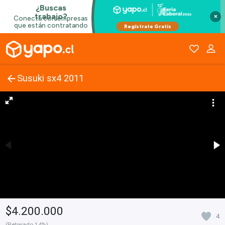
×
Susuki sx4 2011
$4.200.000
4
(Rebajado 14%)