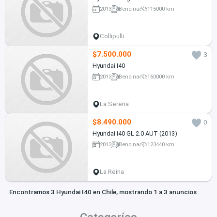
2013
Bencina
115000 km
Collipulli
$7.500.000
3
Hyundai I40
2013
Bencina
160000 km
La Serena
$8.490.000
0
Hyundai i40 GL 2.0 AUT (2013)
2013
Bencina
123440 km
La Reina
Encontramos 3 Hyundai I40 en Chile, mostrando 1 a 3 anuncios