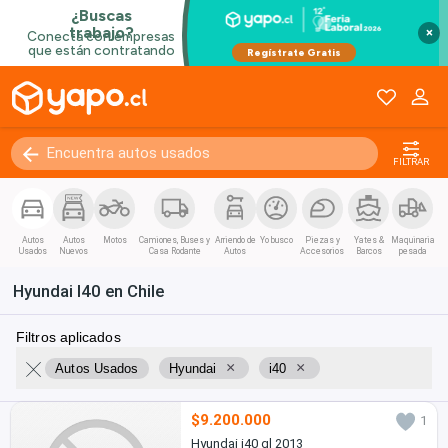
×
FILTRAR
Autos
Autos
Motos
Camiones, Buses y
Arriendo de
Yo busco
Piezas y
Yates &
Maquinaria
Usados
Nuevos
Casa Rodante
Autos
Accesorios
Barcos
pesada
Hyundai I40 en Chile
Filtros aplicados
×
×
Autos Usados
Hyundai
i40
$9.200.000
1
Hyundai i40 gl 2013