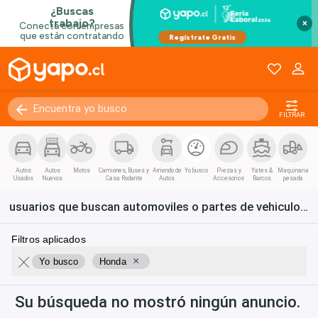
×
FILTRAR
Autos
Autos
Motos
Camiones, Buses y
Arriendo de
Yo busco
Piezas y
Yates &
Maquinaria
Usados
Nuevos
Casa Rodante
Autos
Accesorios
Barcos
pesada
usuarios que buscan automoviles o partes de vehiculos Honda en Chile
Filtros aplicados
×
Yo busco
Honda
Su búsqueda no mostró ningún anuncio.