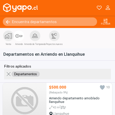
FILTRAR
Venta
Arriendo
Arriendo de Temporada
Proyectos nuevos
Departamentos en Arriendo en Llanquihue
Filtros aplicados
Departamentos
$500.000
10
(Rebajado 9%)
Arriendo departamento amoblado
llanquihue
2
42 m
1
Llanquihue