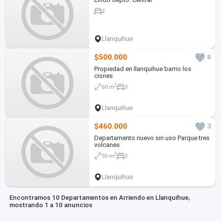
2
Llanquihue
$500.000
8
Propiedad en llanquihue barrio los
cisnes
2
60 m
3
Llanquihue
$460.000
3
Departamento nuevo sin uso Parque tres
volcanes
2
55 m
3
Llanquihue
Encontramos 10 Departamentos en Arriendo en Llanquihue,
mostrando 1 a 10 anuncios