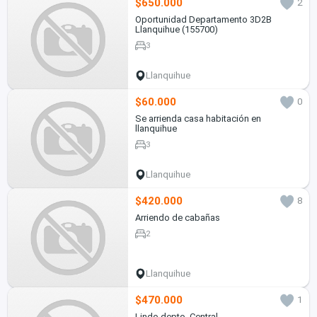
$650.000
2
Oportunidad Departamento 3D2B
Llanquihue (155700)
3
Llanquihue
$60.000
0
Se arrienda casa habitación en
llanquihue
3
Llanquihue
$420.000
8
Arriendo de cabañas
2
Llanquihue
$470.000
1
Lindo depto. Central