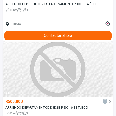
ARRIENDO DEPTO 1D1B / ESTACIONAMIENTO/BODEGA $330
2
31 m
1
1
Quillota
Contactar ahora
1/13
$500.000
6
ARRIENDO DEPARTAMENTODE 3D2B PISO 16 EST/BOD
2
62 m
3
1