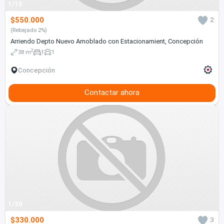
1/15
$550.000
2
(Rebajado 2%)
Arriendo Depto Nuevo Amoblado con Estacionamient, Concepción
2
38 m
1
1
Concepción
Contactar ahora
1/20
$330.000
3