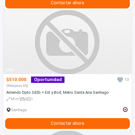
Contactar ahora
1/23
$510.000
Oportunidad
13
(Rebajado 6%)
Arriendo Dpto 2d2b + Est y Bod, Metro Santa Ana Santiago
2
68 m
2
1
Santiago
Contactar ahora