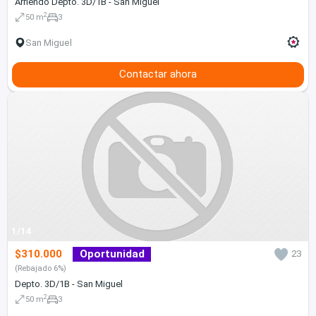
Arriendo Depto. 3D/1B - San Miguel
2
50 m
3
San Miguel
Contactar ahora
1/14
$310.000
Oportunidad
23
(Rebajado 6%)
Depto. 3D/1B - San Miguel
2
50 m
3