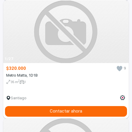
1/27
$320.000
9
Metro Matta, 1D1B
2
35 m
1
Santiago
Contactar ahora