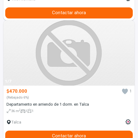
Contactar ahora
1/7
$470.000
1
(Rebajado 6%)
Departamento en arriendo de 1 dorm. en Talca
2
36 m
1
1
Talca
Contactar ahora