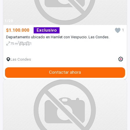
1/20
$1.100.000
Exclusivo
1
Departamento ubicado en Hamlet con Vespucio. Las Condes.
2
75 m
2
1
Las Condes
Contactar ahora