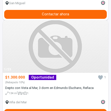
San Miguel
Contactar ahora
1/23
$1.300.000
Oportunidad
1
(Rebajado 10%)
Depto con Vista al Mar, 3 dorm en Edmundo Eluchans, Reñaca
2
134 m
3
1
Viña del Mar