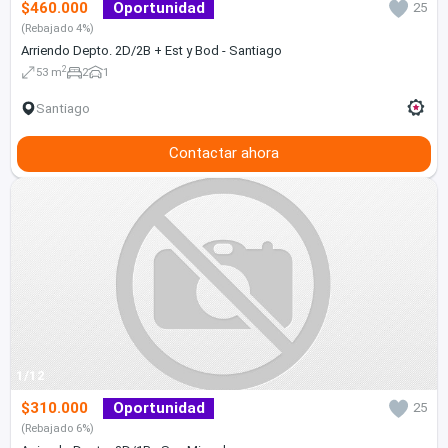
$460.000
Oportunidad
25
(Rebajado 4%)
Arriendo Depto. 2D/2B + Est y Bod - Santiago
2
53 m
2
1
Santiago
Contactar ahora
1/12
$310.000
Oportunidad
25
(Rebajado 6%)