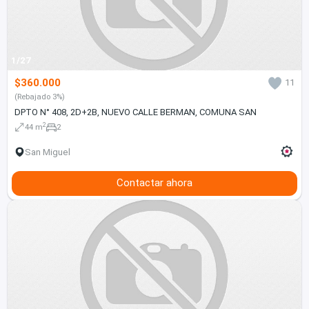
1/27
$360.000
11
(Rebajado 3%)
DPTO N° 408, 2D+2B, NUEVO CALLE BERMAN, COMUNA SAN
2
44 m
2
San Miguel
Contactar ahora