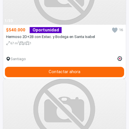
1/33
$540.000
Oportunidad
16
Hermoso 2D+2B con Estac. y Bodega en Santa Isabel
2
67 m
2
1
Santiago
Contactar ahora