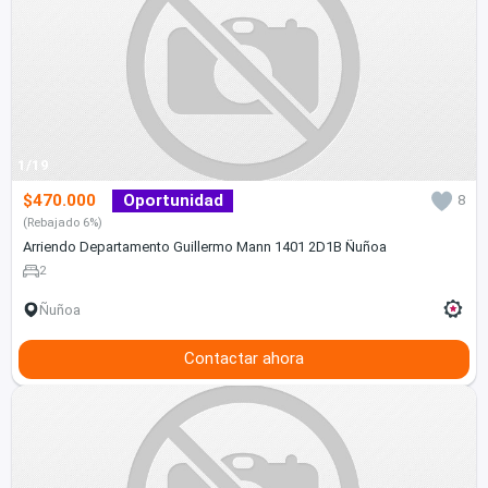
1/19
$470.000
Oportunidad
8
(Rebajado 6%)
Arriendo Departamento Guillermo Mann 1401 2D1B Ñuñoa
2
Ñuñoa
Contactar ahora