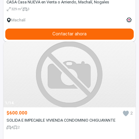
CASA Casa NUEVA en Venta o Arriendo, Machalí, Nogales
2
329 m
3
Machalí
Contactar ahora
1/14
$600.000
2
SOLIDA E IMPECABLE VIVIENDA CONDOMINIO CHIGUAYANTE
4
2