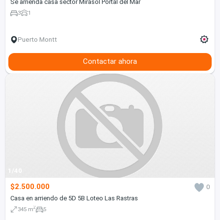
Se arrienda casa sector Mirasol Portal del Mar
3
1
Puerto Montt
Contactar ahora
1/40
$2.500.000
0
Casa en arriendo de 5D 5B Loteo Las Rastras
2
345 m
5