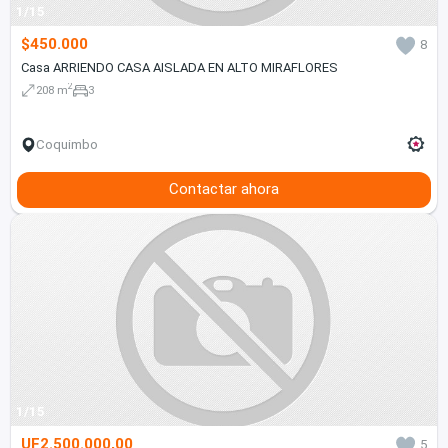
1/15
$450.000
8
Casa ARRIENDO CASA AISLADA EN ALTO MIRAFLORES
2
208 m
3
Coquimbo
Contactar ahora
1/15
UF2.500.000,00
5