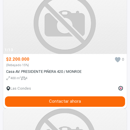
1/13
$2.200.000
0
(Rebajado 15%)
Casa AV. PRESIDENTE PIÑERA 420 / MONROE
2
400 m
4
Las Condes
Contactar ahora