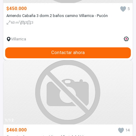
$450.000
5
Arriendo Cabaña 3 dorm.2 baños camino Villarrica - Pucón
2
60 m
3
3
Villarrica
Contactar ahora
1/12
$460.000
14