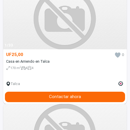
1/33
UF25,00
0
Casa en Arriendo en Talca
2
170 m
4
4
Talca
Contactar ahora