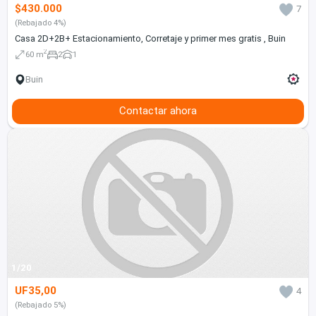
$430.000
7
(Rebajado 4%)
Casa 2D+2B+ Estacionamiento, Corretaje y primer mes gratis , Buin
2
60 m
2
1
Buin
Contactar ahora
1/20
UF35,00
4
(Rebajado 5%)