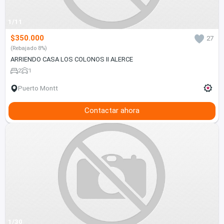
1/11
$350.000
27
(Rebajado 8%)
ARRIENDO CASA LOS COLONOS II ALERCE
2
1
Puerto Montt
Contactar ahora
1/30