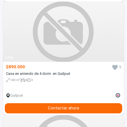
1/16
$890.000
5
Casa en arriendo de 4 dorm. en Quilpué
2
140 m
4
3
Quilpué
Contactar ahora