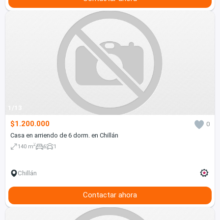
1/13
$1.200.000
0
Casa en arriendo de 6 dorm. en Chillán
2
140 m
6
1
Chillán
Contactar ahora