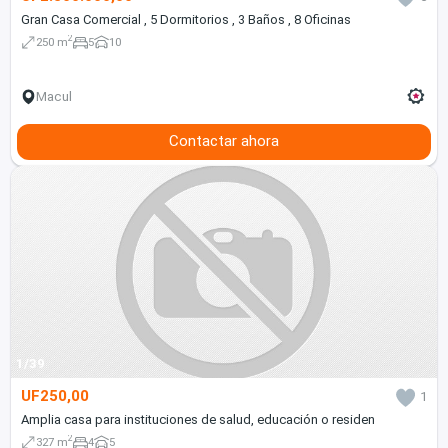
Gran Casa Comercial , 5 Dormitorios , 3 Baños , 8 Oficinas
2
250 m
5
10
Macul
Contactar ahora
1/39
UF250,00
1
Amplia casa para instituciones de salud, educación o residen
2
327 m
4
5