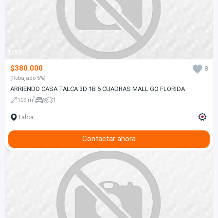
1/27
$380.000
8
(Rebajado 5%)
ARRIENDO CASA TALCA 3D 1B 6 CUADRAS MALL GO FLORIDA
2
109 m
3
1
Talca
Contactar ahora