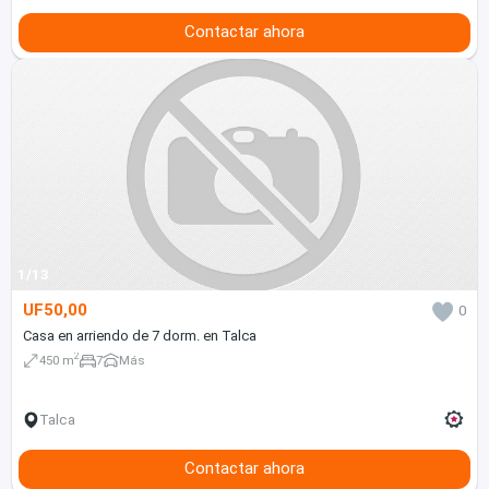
Contactar ahora
1/13
UF50,00
0
Casa en arriendo de 7 dorm. en Talca
2
450 m
7
Más
Talca
Contactar ahora