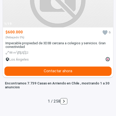
1/19
$600.000
6
(Rebajado 5%)
Impecable propiedad de 3D3B cercana a colegios y servicios. Gran
conectividad
2
88 m
3
2
Los Ángeles
Contactar ahora
Encontramos 7.739 Casas en Arriendo en Chile , mostrando 1 a 30
anuncios
1 / 258