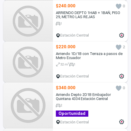
$240.000
0
ARRIENDO DEPTO 1HAB + 1BAÑ, PISO
29, METRO LAS REJAS
1
Estación Central
$220.000
2
Arriendo 1D/1B con Terraza a pasos de
Metro Ecuador
2
32 m
1
Estación Central
$340.000
0
Arriendo Depto 2D1B Embajador
Quintana 4334 Estación Central
2
Oportunidad
Estación Central