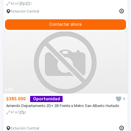
2
42 m
2
1
Estación Central
Contactar ahora
1/24
$385.000
Oportunidad
4
Arriendo Departamento 2D+ 2B Frente a Metro San Alberto Hurtado
2
47 m
2
Estación Central