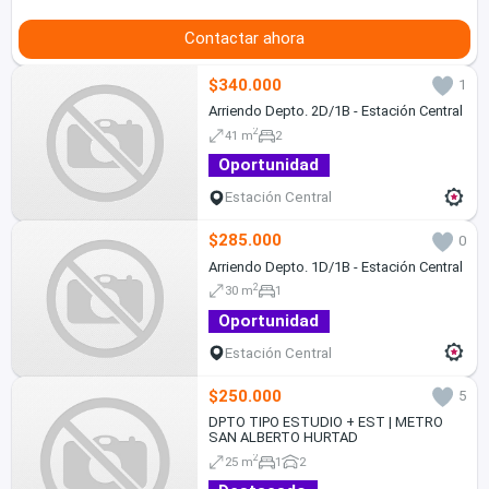
Contactar ahora
$340.000
1
Arriendo Depto. 2D/1B - Estación Central
2
41 m
2
Oportunidad
Estación Central
$285.000
0
Arriendo Depto. 1D/1B - Estación Central
2
30 m
1
Oportunidad
Estación Central
$250.000
5
DPTO TIPO ESTUDIO + EST | METRO
SAN ALBERTO HURTAD
2
25 m
1
2