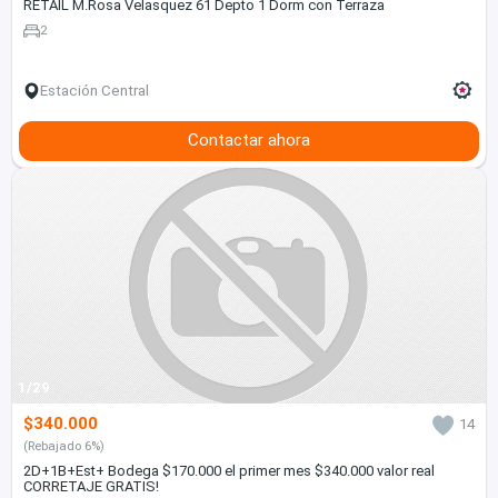
RETAIL M.Rosa Velasquez 61 Depto 1 Dorm con Terraza
2
Estación Central
Contactar ahora
1/29
$340.000
14
(Rebajado 6%)
2D+1B+Est+ Bodega $170.000 el primer mes $340.000 valor real
CORRETAJE GRATIS!