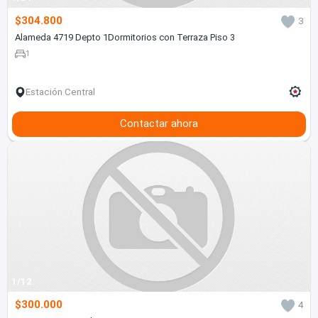
$304.800
3
Alameda 4719 Depto 1Dormitorios con Terraza Piso 3
1
Estación Central
Contactar ahora
1/12
$300.000
4