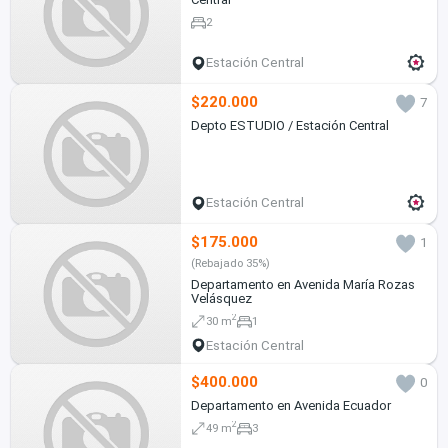
2
Estación Central
$220.000
7
Depto ESTUDIO / Estación Central
Estación Central
$175.000
1
(Rebajado 35%)
Departamento en Avenida María Rozas
Velásquez
2
30 m
1
Estación Central
$400.000
0
Departamento en Avenida Ecuador
2
49 m
3