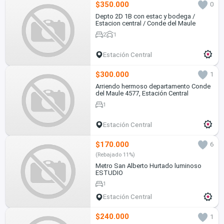
$350.000
0
Depto 2D 1B con estac y bodega /
Estacion central / Conde del Maule
2
1
Estación Central
$300.000
1
Arriendo hermoso departamento Conde
del Maule 4577, Estación Central
1
Estación Central
$170.000
6
(Rebajado 11%)
Metro San Alberto Hurtado luminoso
ESTUDIO
1
Estación Central
$240.000
1