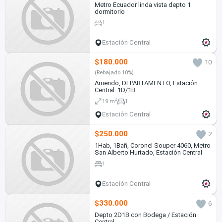
Metro Ecuador linda vista depto 1
dormitorio
1
Estación Central
$180.000
10
(Rebajado 10%)
Arriendo, DEPARTAMENTO, Estación
Central. 1D/1B
2
19 m
1
Estación Central
$250.000
2
1Hab, 1Bañ, Coronel Souper 4060, Metro
San Alberto Hurtado, Estación Central
1
Estación Central
$330.000
6
Depto 2D1B con Bodega / Estación
Central