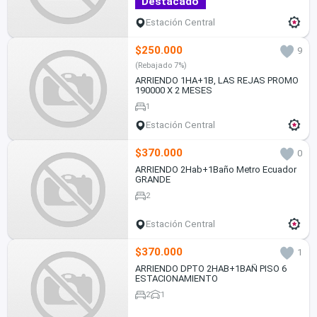
Destacado
Estación Central
$250.000
9
(Rebajado 7%)
ARRIENDO 1HA+1B, LAS REJAS PROMO
190000 X 2 MESES
1
Estación Central
$370.000
0
ARRIENDO 2Hab+1Baño Metro Ecuador
GRANDE
2
Estación Central
$370.000
1
ARRIENDO DPTO 2HAB+1BAÑ PISO 6
ESTACIONAMIENTO
2
1