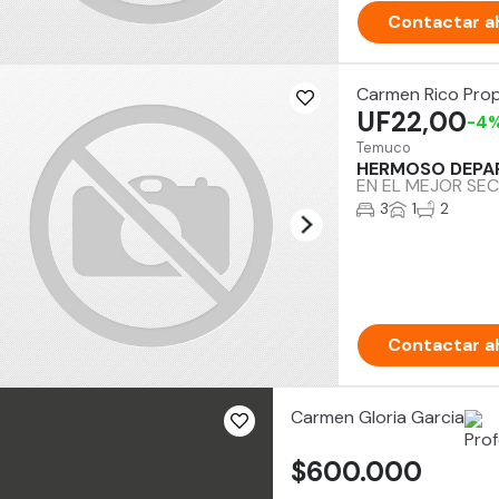
Contactar a
Carmen Rico Pro
UF22,00
-4
Temuco
HERMOSO DEPA
EN EL MEJOR SEC
3
1
2
Contactar a
Carmen Gloria Garcia
$600.000