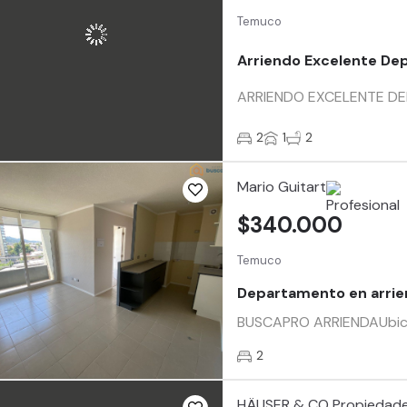
Temuco
Arriendo Excelente De
ARRIENDO EXCELENTE DEPA
2
1
2
Mario Guitart
$340.000
Temuco
Departamento en arri
BUSCAPRO ARRIENDAUbicad
2
HÄUSER & CO Propiedad