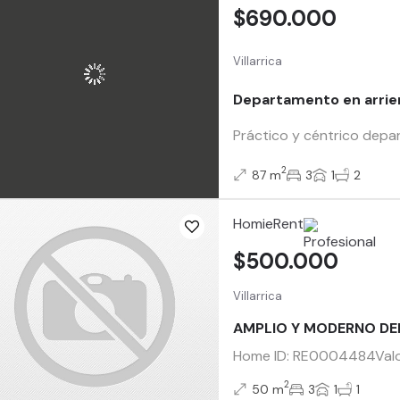
$690.000
Villarrica
Departamento en arriend
Práctico y céntrico depar
2
87 m
3
1
2
HomieRent
$500.000
Villarrica
AMPLIO Y MODERNO DE
Home ID: RE0004484Valor 
2
50 m
3
1
1