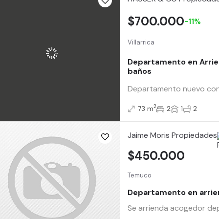
$700.000
-11%
Villarrica
Departamento en Arrien
baños
Departamento nuevo con ac
2
73 m
2
1
2
Jaime Moris Propiedades
$450.000
Temuco
Departamento en arrie
Se arrienda acogedor dep