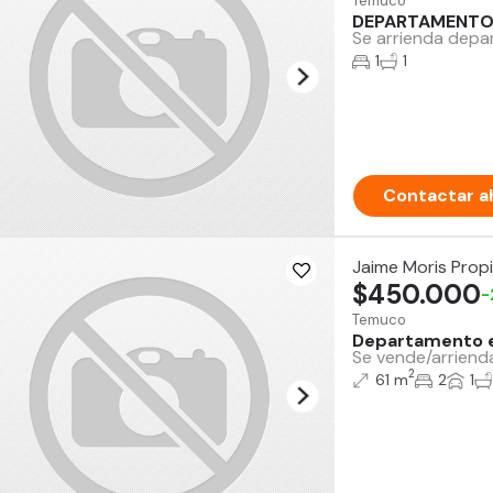
Temuco
DEPARTAMENTO
Se arrienda depa
1
1
Contactar a
Jaime Moris Prop
$450.000
-
Temuco
Departamento e
Se vende/arriend
2
61 m
2
1