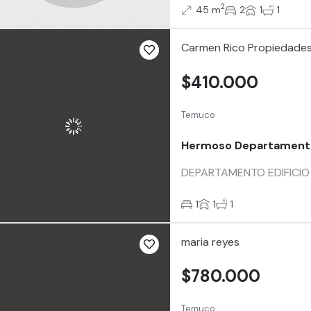
2
45 m
2
1
1
Carmen Rico Propiedade
$410.000
Temuco
Hermoso Departament
DEPARTAMENTO EDIFICIO CA
1
1
1
maria reyes
$780.000
Temuco