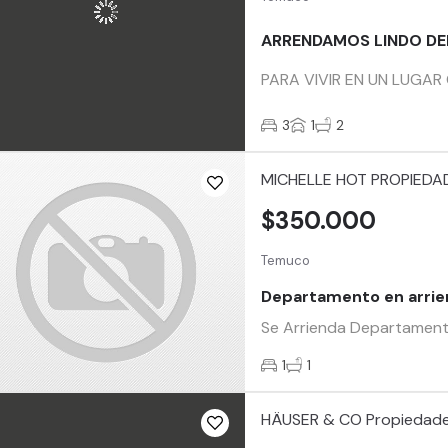
ARRENDAMOS LINDO D
PARA VIVIR EN UN LUGAR
3
1
2
MICHELLE HOT PROPIEDA
$350.000
Temuco
Departamento en arri
Se Arrienda Departamento
1
1
HÄUSER & CO Propiedad