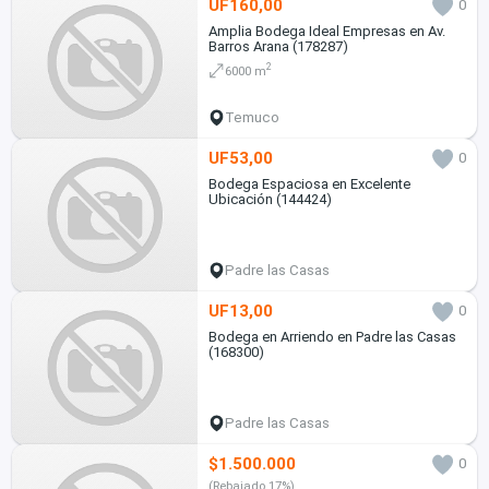
UF160,00
0
Amplia Bodega Ideal Empresas en Av.
Barros Arana (178287)
2
6000 m
Temuco
UF53,00
0
Bodega Espaciosa en Excelente
Ubicación (144424)
Padre las Casas
UF13,00
0
Bodega en Arriendo en Padre las Casas
(168300)
Padre las Casas
$1.500.000
0
(Rebajado 17%)