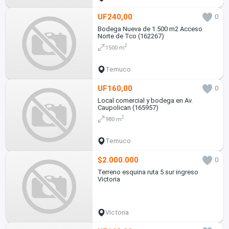
UF240,00
0
Bodega Nueva de 1.500 m2 Acceso
Norte de Tco (162267)
2
1500 m
Temuco
UF160,00
0
Local comercial y bodega en Av.
Caupolican (165957)
2
980 m
Temuco
$2.000.000
0
Terreno esquina ruta 5 sur ingreso
Victoria
Victoria