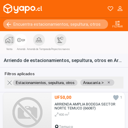
FILTRAR
Venta
Arriendo
Arriendo de Temporada
Proyectos nuevos
Arriendo de estacionamientos, sepultura, otros en Araucanía
Filtros aplicados
×
Estacionamientos, sepultura, otros
Araucanía >
UF50,00
1
ARRIENDA AMPLIA BODEGA SECTOR
NORTE TEMUCO (66087)
2
400 m
Temuco