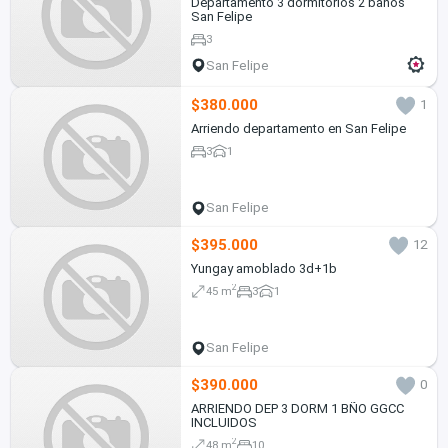
Departamento 3 dormitorios 2 baños
San Felipe
3
San Felipe
$380.000
1
Arriendo departamento en San Felipe
3
1
San Felipe
$395.000
12
Yungay amoblado 3d+1b
2
45 m
3
1
San Felipe
$390.000
0
ARRIENDO DEP 3 DORM 1 BÑO GGCC
INCLUIDOS
2
48 m
10