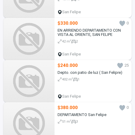
San Felipe
$330.000
0
EN ARRIENDO DEPARTAMENTO CON
VISTA AL ORIENTE, SAN FELIPE
2
42 m
2
San Felipe
$240.000
25
Depto. con patio de luz ( San Felipre)
2
402 m
1
San Felipe
$380.000
0
DEPARTAMENTO San Felipe
2
51 m
3