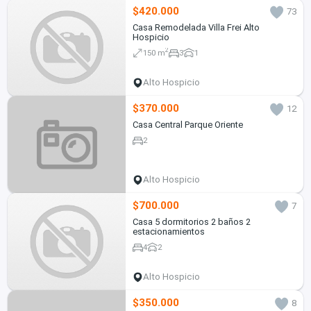
$420.000
73
Casa Remodelada Villa Frei Alto
Hospicio
2
150 m
3
1
Alto Hospicio
$370.000
12
Casa Central Parque Oriente
2
Alto Hospicio
$700.000
7
Casa 5 dormitorios 2 baños 2
estacionamientos
4
2
Alto Hospicio
$350.000
8