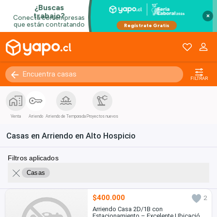
×
FILTRAR
Venta
Arriendo
Arriendo de Temporada
Proyectos nuevos
Casas en Arriendo en Alto Hospicio
Filtros aplicados
Casas
$400.000
2
Arriendo Casa 2D/1B con
Estacionamiento – Excelente Ubicación