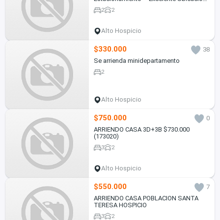
Alto Hospicio
2
2
Alto Hospicio
$330.000
38
Se arrienda minidepartamento
2
Alto Hospicio
$750.000
0
ARRIENDO CASA 3D+3B $730.000
(173020)
3
2
Alto Hospicio
$550.000
7
ARRIENDO CASA POBLACION SANTA
TERESA HOSPICIO
3
2