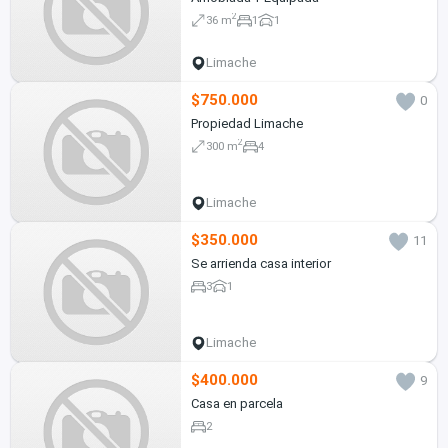
2
36 m
1
1
Limache
$750.000
0
Propiedad Limache
2
300 m
4
Limache
$350.000
11
Se arrienda casa interior
3
1
Limache
$400.000
9
Casa en parcela
2