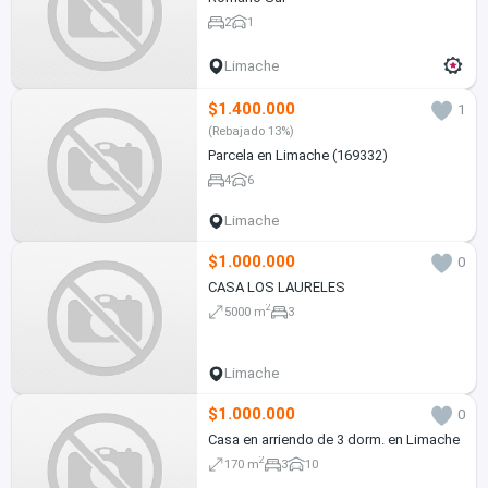
2
1
Limache
$1.400.000
1
(Rebajado 13%)
Parcela en Limache (169332)
4
6
Limache
$1.000.000
0
CASA LOS LAURELES
2
5000 m
3
Limache
$1.000.000
0
Casa en arriendo de 3 dorm. en Limache
2
170 m
3
10