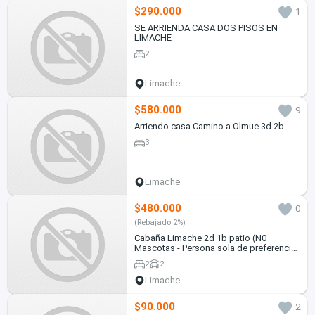
$290.000
1
SE ARRIENDA CASA DOS PISOS EN
LIMACHE
2
Limache
$580.000
9
Arriendo casa Camino a Olmue 3d 2b
3
Limache
$480.000
0
(Rebajado 2%)
Cabaña Limache 2d 1b patio (N0
Mascotas - Persona sola de preferencia
DAMA). Desde 5 de Agosto 2026
2
2
Limache
$90.000
2