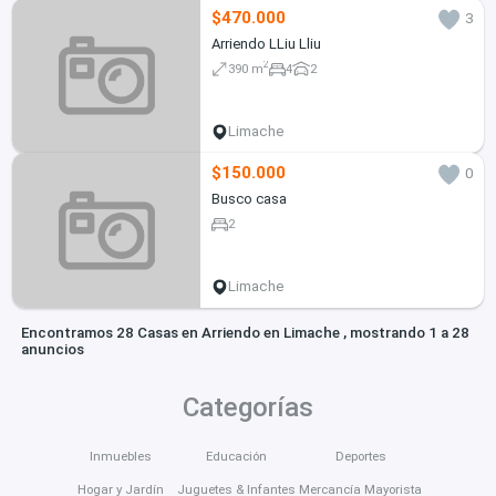
$470.000
3
Arriendo LLiu Lliu
2
390 m
4
2
Limache
$150.000
0
Busco casa
2
Limache
Encontramos 28 Casas en Arriendo en Limache , mostrando 1 a 28
anuncios
Categorías
Inmuebles
Educación
Deportes
Hogar y Jardín
Juguetes & Infantes
Mercancía Mayorista