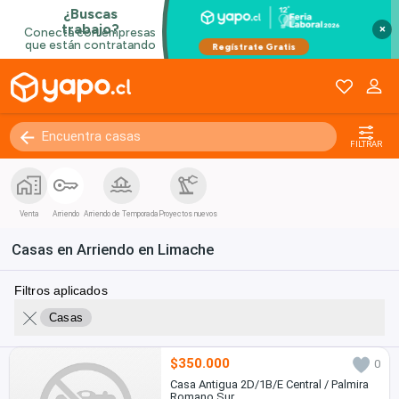
×
FILTRAR
Venta
Arriendo
Arriendo de Temporada
Proyectos nuevos
Casas en Arriendo en Limache
Filtros aplicados
Casas
$350.000
0
Casa Antigua 2D/1B/E Central / Palmira
Romano Sur