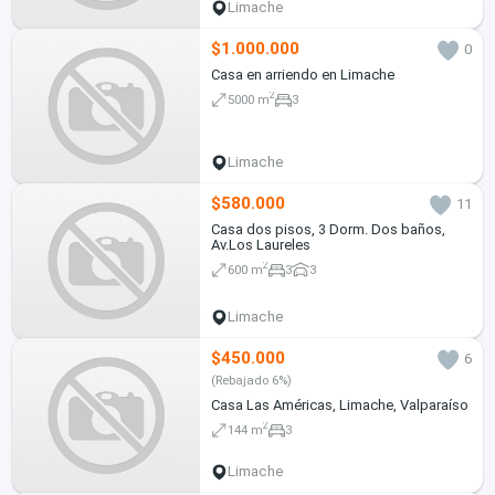
Limache
$1.000.000
0
Casa en arriendo en Limache
2
5000 m
3
Limache
$580.000
11
Casa dos pisos, 3 Dorm. Dos baños,
Av.Los Laureles
2
600 m
3
3
Limache
$450.000
6
(Rebajado 6%)
Casa Las Américas, Limache, Valparaíso
2
144 m
3
Limache