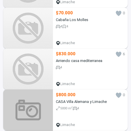
Limache
$70.000
0
Cabaña Los Molles
4
4
Limache
$830.000
6
Arriendo casa mediterranea
4
Limache
$800.000
0
CASA Villa Alemana y Limache
2
5000 m
4
Limache