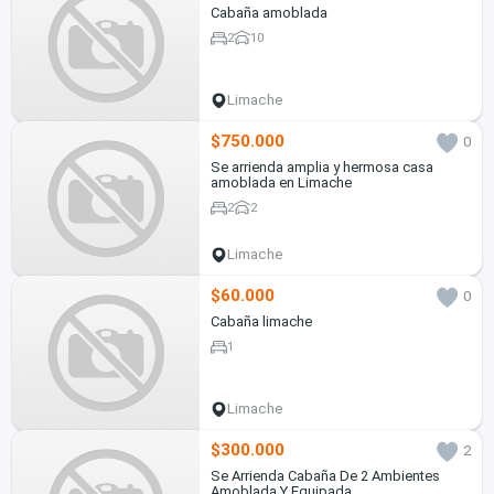
Cabaña amoblada
2
10
Limache
$750.000
0
Se arrienda amplia y hermosa casa
amoblada en Limache
2
2
Limache
$60.000
0
Cabaña limache
1
Limache
$300.000
2
Se Arrienda Cabaña De 2 Ambientes
Amoblada Y Equipada