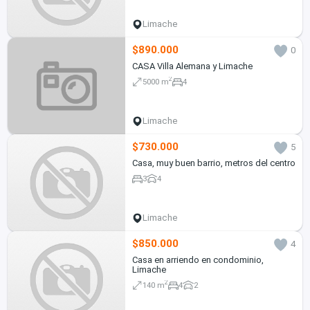
Limache
$890.000
0
CASA Villa Alemana y Limache
2
5000 m
4
Limache
$730.000
5
Casa, muy buen barrio, metros del centro
3
4
Limache
$850.000
4
Casa en arriendo en condominio,
Limache
2
140 m
4
2