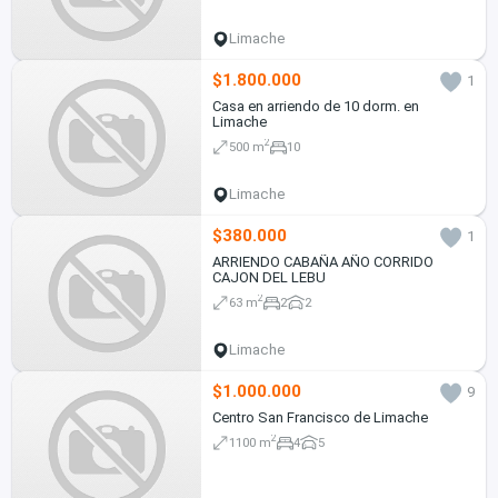
Limache
$1.800.000
1
Casa en arriendo de 10 dorm. en
Limache
2
500 m
10
Limache
$380.000
1
ARRIENDO CABAÑA AÑO CORRIDO
CAJON DEL LEBU
2
63 m
2
2
Limache
$1.000.000
9
Centro San Francisco de Limache
2
1100 m
4
5